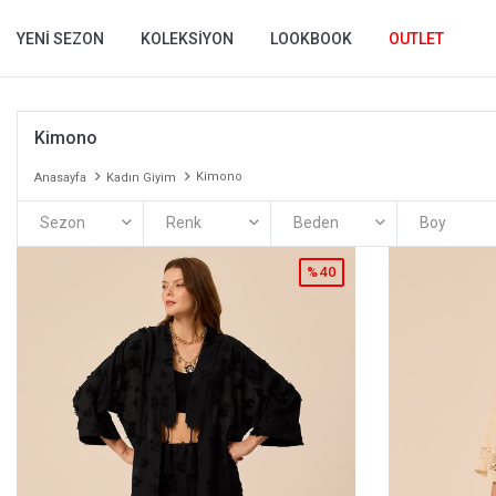
YENI SEZON
KOLEKSIYON
LOOKBOOK
OUTLET
Kimono
Kimono
Anasayfa
Kadın Giyim
Sezon
Renk
Beden
Boy
%40