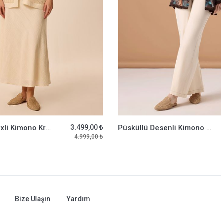
Payetli File Mixli Kimono Krem
3.499,00 ₺
Püsküllü Desenli Kimono Multi
4.999,00 ₺
Bize Ulaşın
Yardım