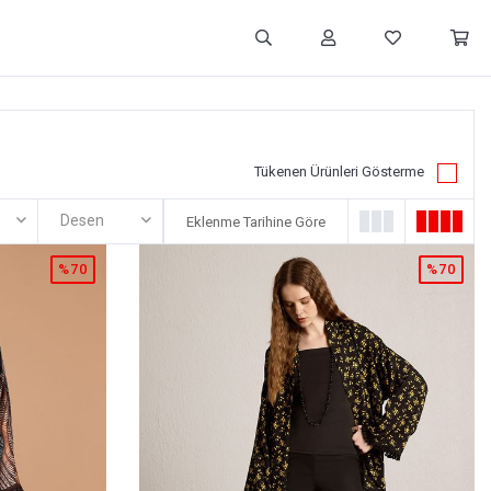
Tükenen Ürünleri Gösterme
Desen
%70
%70