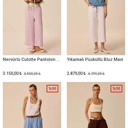
Nervürlü Culotte Pantolon Lila
Yıkamalı Püsküllü Bluz Mavi
3.150,00 ₺
2.879,00 ₺
4.500,00 ₺
4.799,00 ₺
%30
%30