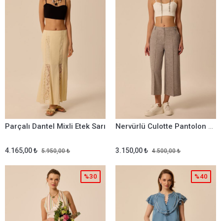
Parçalı Dantel Mixli Etek Sarı
Nervürlü Culotte Pantolon Gri
4.165,00 ₺
3.150,00 ₺
5.950,00 ₺
4.500,00 ₺
%30
%40