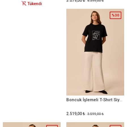
3.079,00 ₺
4.399,00 ₺
Tükendi
%30
Boncuk İşlemeli T-Shırt Siyah
2.519,00 ₺
3.599,00 ₺