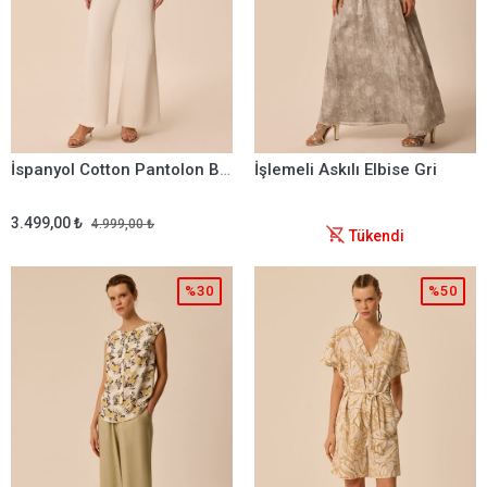
İspanyol Cotton Pantolon Beyaz
İşlemeli Askılı Elbise Gri
3.499,00 ₺
4.999,00 ₺
Tükendi
%30
%50