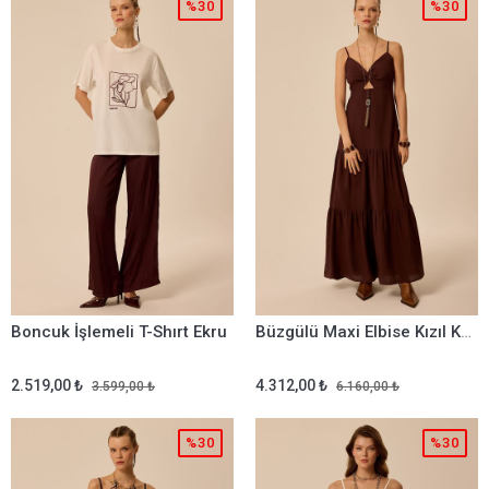
%30
%30
Boncuk İşlemeli T-Shırt Ekru
Büzgülü Maxi Elbise Kızıl Kahve
2.519,00 ₺
4.312,00 ₺
3.599,00 ₺
6.160,00 ₺
%30
%30