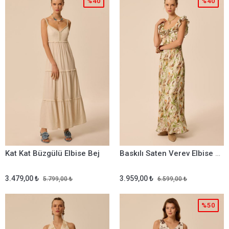
%40
%40
Kat Kat Büzgülü Elbise Bej
Baskılı Saten Verev Elbise Multi
3.479,00 ₺
3.959,00 ₺
5.799,00 ₺
6.599,00 ₺
%50