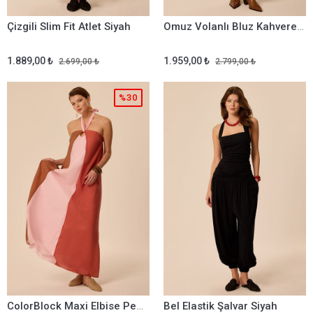
Çizgili Slim Fit Atlet Siyah
Omuz Volanlı Bluz Kahverengi
1.889,00 ₺
1.959,00 ₺
2.699,00 ₺
2.799,00 ₺
%30
ColorBlock Maxi Elbise Pembe
Bel Elastik Şalvar Siyah