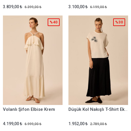
3.839,00 ₺
3.100,00 ₺
6.399,00 ₺
6.199,00 ₺
%40
%30
Volanlı Şifon Elbise Krem
Düşük Kol Nakışlı T-Shirt Ekru
4.199,00 ₺
1.952,00 ₺
6.999,00 ₺
2.789,00 ₺