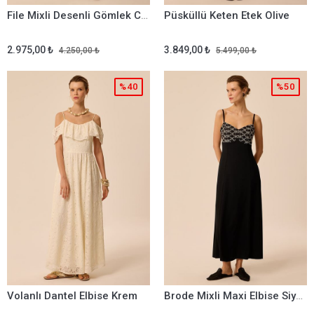
File Mixli Desenli Gömlek Camel
Püsküllü Keten Etek Olive
2.975,00 ₺
3.849,00 ₺
4.250,00 ₺
5.499,00 ₺
%40
%50
Volanlı Dantel Elbise Krem
Brode Mixli Maxi Elbise Siyah