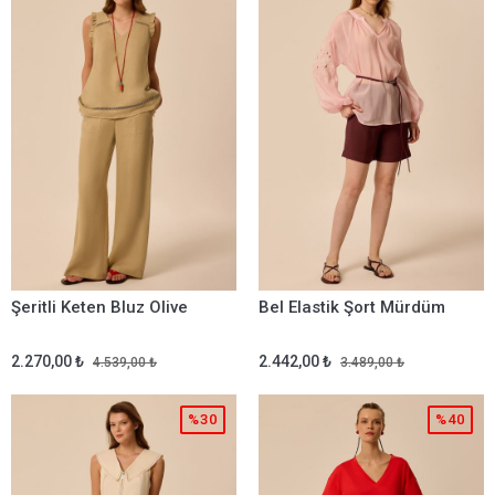
Şeritli Keten Bluz Olive
Bel Elastik Şort Mürdüm
2.270,00 ₺
2.442,00 ₺
4.539,00 ₺
3.489,00 ₺
%30
%40