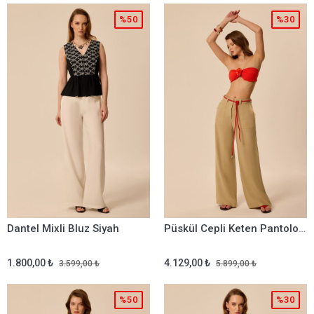
%50
%30
Dantel Mixli Bluz Siyah
Püskül Cepli Keten Pantolon Olive
1.800,00 ₺
4.129,00 ₺
3.599,00 ₺
5.899,00 ₺
%50
%30