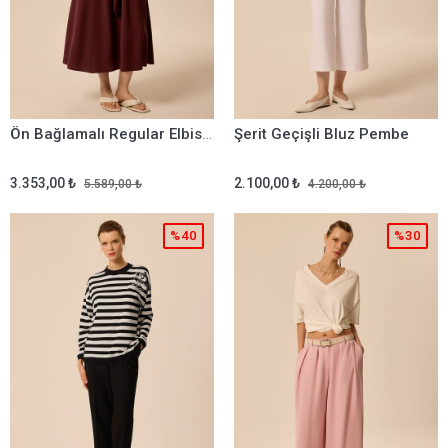
Ön Bağlamalı Regular Elbise Mürdüm
Şerit Geçişli Bluz Pembe
3.353,00 ₺
2.100,00 ₺
5.589,00 ₺
4.200,00 ₺
%40
%30