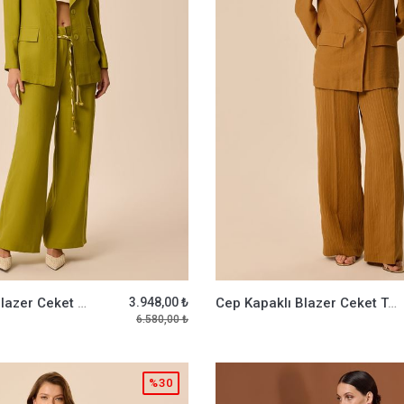
Cep Kapaklı Blazer Ceket Yeşil
3.948,00 ₺
Cep Kapaklı Blazer Ceket Taba
6.580,00 ₺
%30