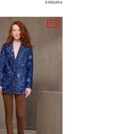
5.500,00 ₺
%70