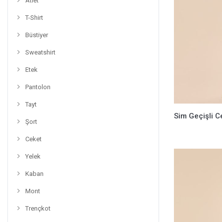
Atlet
T-Shirt
Büstiyer
Sweatshirt
Etek
Pantolon
Tayt
Sim Geçişli C
Şort
Ceket
Yelek
Kaban
Mont
Trençkot