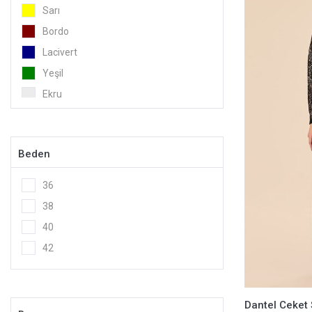
Sarı
Bordo
Lacivert
Yeşil
Ekru
Taba
Altın
Beden
36
38
40
42
Dantel Ceket 