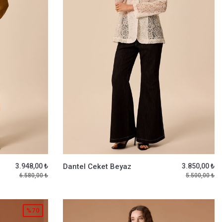
3.948,00 ₺
Dantel Ceket Beyaz
3.850,00 ₺
6.580,00 ₺
5.500,00 ₺
%70