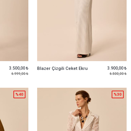
3.500,00 ₺
Blazer Çizgili Ceket Ekru
3.900,00 ₺
6.999,00 ₺
6.500,00 ₺
%40
%30