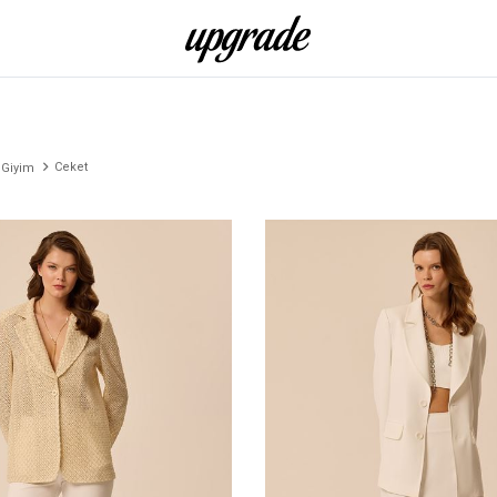
Ceket
 Giyim