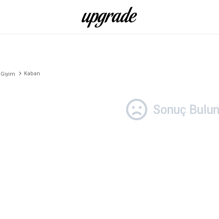
Kaban
 Giyim
Sonuç Bulu