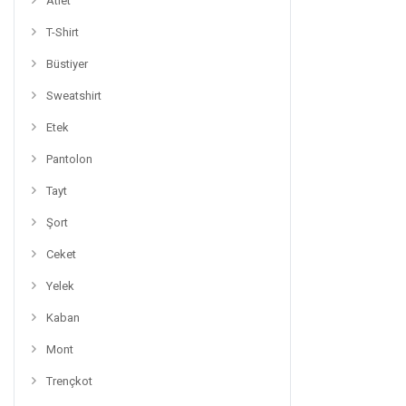
Atlet
T-Shirt
Büstiyer
Sweatshirt
Etek
Pantolon
Tayt
Şort
Ceket
Yelek
Kaban
Mont
Trençkot