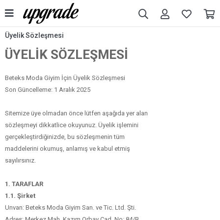
Üyelik Sözleşmesi
ÜYELİK SÖZLEŞMESİ
Beteks Moda Giyim İçin Üyelik Sözleşmesi
Son Güncelleme: 1 Aralık 2025​
Sitemize üye olmadan önce lütfen aşağıda yer alan
sözleşmeyi dikkatlice okuyunuz. Üyelik işlemini
gerçekleştirdiğinizde, bu sözleşmenin tüm
maddelerini okumuş, anlamış ve kabul etmiş
sayılırsınız.
1. TARAFLAR
1.1. Şirket
Unvan: Beteks Moda Giyim San. ve Tic. Ltd. Şti.
Adres: Merkez Mah. Kazım Orbay Cad. No: 84/B