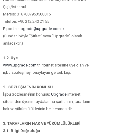
Şişli/İstanbul
Mersis: 0167007963500015
Telefon: +90 212 240 21 55
E-posta:
upgrade@upgrade.com.tr
(Bundan böyle “Şirket” veya “Upgrade” olarak
anılacaktır.)
1.2. Üye
www.upgrade.com
.tr internet sitesine üye olan ve
işbu sözleşmeyi onaylayan gerçek kişi.
2. SÖZLEŞMENİN KONUSU
İşbu Sözleşme’nin konusu;
Upgrade
internet
sitesinden üyenin faydalanma şartlarının, tarafların
hak ve yükümlülüklerinin belirlenmesidir.
3. TARAFLARIN HAK VE YÜKÜMLÜLÜKLERİ
3.1. Bilgi Doğruluğu