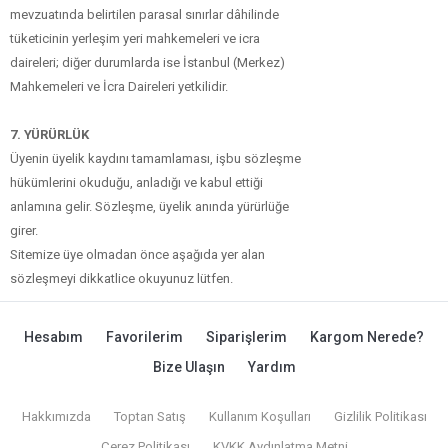
mevzuatında belirtilen parasal sınırlar dâhilinde
tüketicinin yerleşim yeri mahkemeleri ve icra
daireleri; diğer durumlarda ise İstanbul (Merkez)
Mahkemeleri ve İcra Daireleri yetkilidir.
7. YÜRÜRLÜK
Üyenin üyelik kaydını tamamlaması, işbu sözleşme
hükümlerini okuduğu, anladığı ve kabul ettiği
anlamına gelir. Sözleşme, üyelik anında yürürlüğe
girer.
Sitemize üye olmadan önce aşağıda yer alan
sözleşmeyi dikkatlice okuyunuz lütfen.
Hesabım
Favorilerim
Siparişlerim
Kargom Nerede?
Bize Ulaşın
Yardım
Hakkımızda
Toptan Satış
Kullanım Koşulları
Gizlilik Politikası
Çerez Politikası
KVKK Aydınlatma Metni