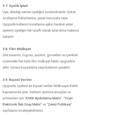
3.7. Üyelik İptali
Üye, dilediği zaman üyeliğini sonlandırabilir. Şirket;
sözleşme hükümlerine, yasal mevzuata veya
Upgrade kullanım kurallarına aykırı hareket eden
üyelerin üyeliğini tek taraflı olarak iptal etme hakkına
sahiptir.​​
3.8. Fikri Mülkiyet
Site tasarımı, logosu, yazılımı, görselleri ve içerikleri
üzerindeki her türlü fikri mülkiyet hakkı Upgrade’e
aittir. İzinsiz kopyalama veya kullanım yasaktır.
3.9. Kişisel Veriler
Upgrade, üyelere ait kişisel verileri 6698 sayılı KVKK
kapsamında işler. Verilerin işlenme amaçları ve
yöntemleri için “
KVKK Aydınlatma Metni
”, “
Ticari
Elektronik İleti Onay Metni
” ve “
Çerez Politikası
”
sayfalarını inceleyebilirsiniz.