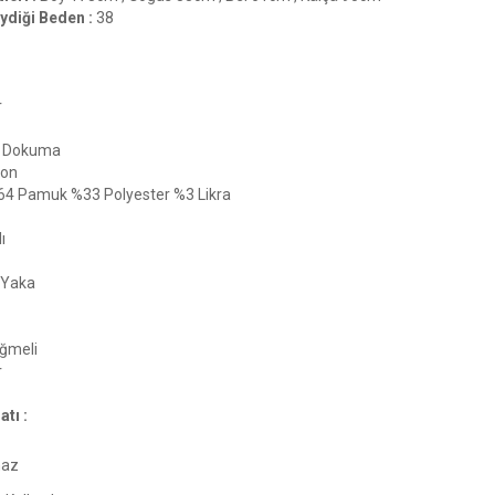
ydiği Beden :
38
r
Dokuma
ton
64 Pamuk %33 Polyester %3 Likra
ı
 Yaka
ğmeli
r
tı :
maz