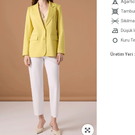
Ağartıc
Tambur
Sıkılma
Düşük I
Kuru T
Üretim Yeri :