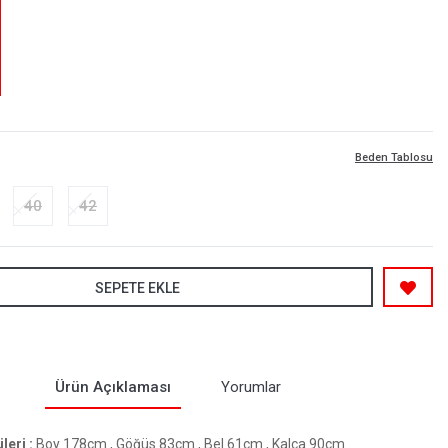
Beden Tablosu
40
42
SEPETE EKLE
Ürün Açıklaması
Yorumlar
eri :
Boy 178cm , Göğüs 83cm , Bel 61cm , Kalça 90cm