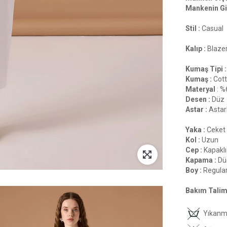
Mankenin Gi
Stil :
Casual
Kalıp :
Blaze
Kumaş Tipi :
Kumaş :
Cot
Materyal
: %
Desen :
Düz
Astar :
Astarl
Yaka :
Ceket
Kol :
Uzun
Cep :
Kapaklı
Kapama :
Dü
Boy :
Regula
Bakım Talima
Yıkan