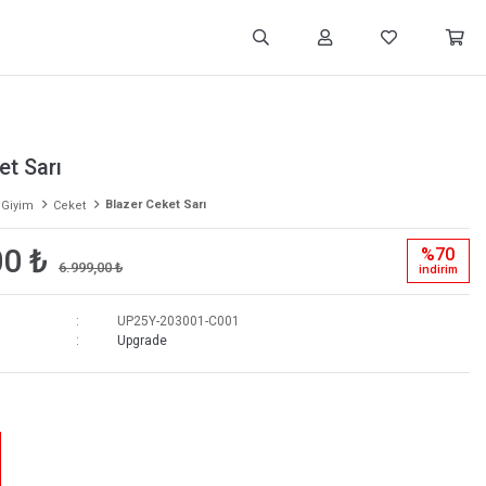
et Sarı
Blazer Ceket Sarı
 Giyim
Ceket
00 ₺
%70
6.999,00 ₺
i̇ndi̇ri̇m
UP25Y-203001-C001
Upgrade