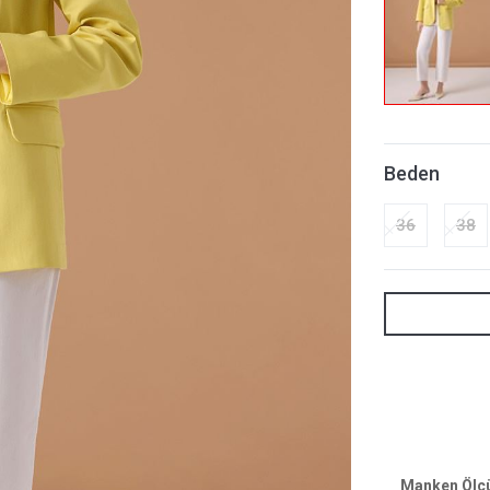
Beden
36
38
Manken Ölçül