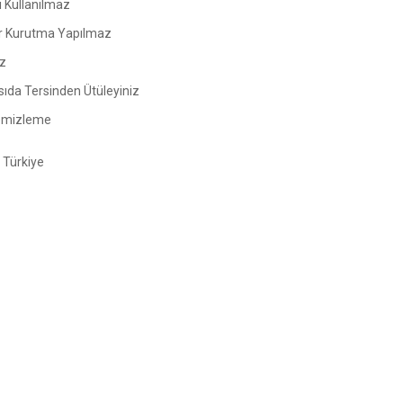
ı Kullanılmaz
 Kurutma Yapılmaz
z
sıda Tersinden Ütüleyiniz
emizleme
Türkiye