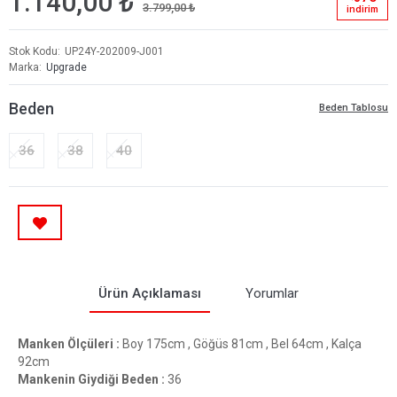
1.140,00 ₺
3.799,00 ₺
i̇ndi̇ri̇m
Stok Kodu
UP24Y-202009-J001
Marka
Upgrade
Beden
Beden Tablosu
36
38
40
Ürün Açıklaması
Yorumlar
Manken Ölçüleri :
Boy 175cm , Göğüs 81cm , Bel 64cm , Kalça
92cm
Mankenin Giydiği Beden :
36