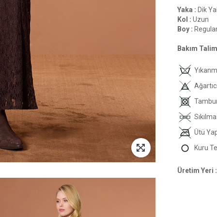
Yaka :
Dik Ya
Kol :
Uzun
Boy :
Regula
Bakım Talima
Yıkan
Ağartıc
Tambur
Sıkılma
Ütü Ya
Kuru T
Üretim Yeri :