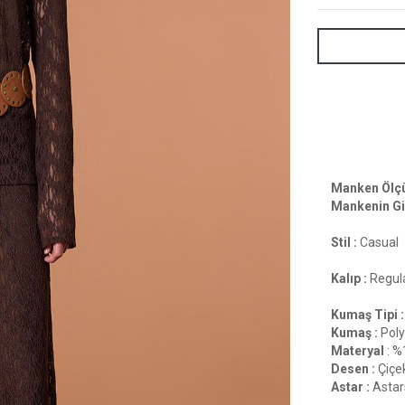
Manken Ölçül
Mankenin Gi
Stil :
Casual
Kalıp :
Regula
Kumaş Tipi :
Kumaş :
Poly
Materyal
: %
Desen :
Çiçek
Astar :
Astar