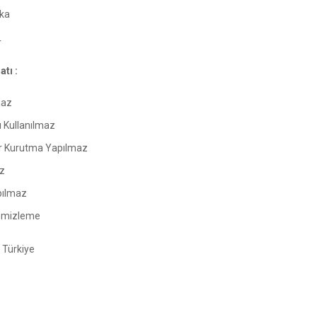
ka
r
tı :
maz
ı Kullanılmaz
 Kurutma Yapılmaz
z
pılmaz
emizleme
Türkiye