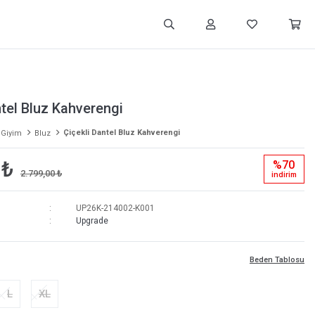
ntel Bluz Kahverengi
Çiçekli Dantel Bluz Kahverengi
 Giyim
Bluz
 ₺
%70
2.799,00 ₺
i̇ndi̇ri̇m
UP26K-214002-K001
Upgrade
Beden Tablosu
L
XL