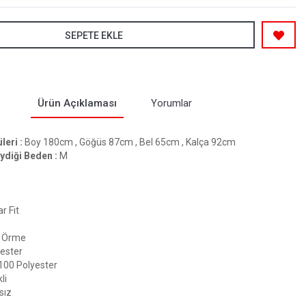
SEPETE EKLE
Ürün Açıklaması
Yorumlar
eri :
Boy 180cm , Göğüs 87cm , Bel 65cm , Kalça 92cm
ydiği Beden :
M
r Fit
Örme
ester
100 Polyester
li
sız