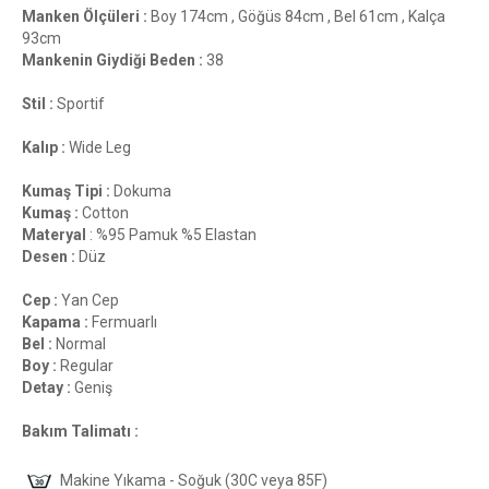
Manken Ölçüleri :
Boy 174cm , Göğüs 84cm , Bel 61cm , Kalça
93cm
Mankenin Giydiği Beden :
38
Stil :
Sportif
Kalıp :
Wide Leg
Kumaş Tipi :
Dokuma
Kumaş :
Cotton
Materyal
: %95 Pamuk %5 Elastan
Desen :
Düz
Cep :
Yan Cep
Kapama :
Fermuarlı
Bel :
Normal
Boy :
Regular
Detay :
Geniş
Bakım Talimatı :
Makine Yıkama - Soğuk (30C veya 85F)