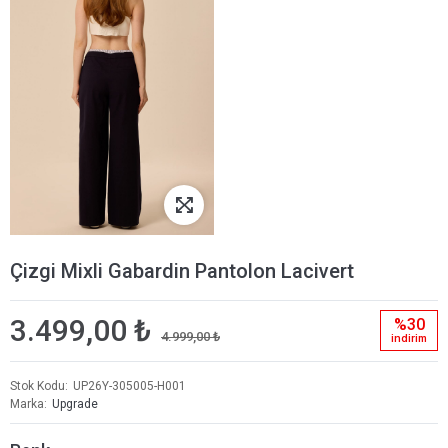
Çizgi Mixli Gabardin Pantolon Lacivert
3.499,00 ₺
%30
4.999,00 ₺
i̇ndi̇ri̇m
Stok Kodu
UP26Y-305005-H001
Marka
Upgrade