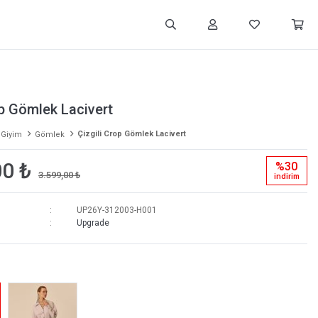
op Gömlek Lacivert
Çizgili Crop Gömlek Lacivert
 Giyim
Gömlek
00 ₺
%30
3.599,00 ₺
i̇ndi̇ri̇m
UP26Y-312003-H001
Upgrade