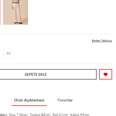
Beden Tablosu
40
SEPETE EKLE
Ürün Açıklaması
Yorumlar
eri :
Boy 174cm , Göğüs 84cm , Bel 61cm , Kalça 93cm