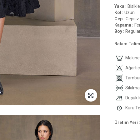
Yaka :
Bisikle
Kol :
Uzun
Cep :
Cepsiz
Kapama :
Fer
Boy :
Regula
Bakım Talima
Makine 
Ağartıc
Tambur
Sıkılma
Düşük I
Kuru Tem
Üretim Yeri :