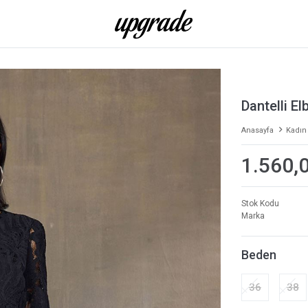
Dantelli El
Anasayfa
Kadın
1.560,
Stok Kodu
Marka
Beden
36
38