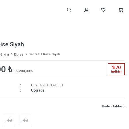
bise Siyah
Dantelli Elbise Siyah
 Giyim
Elbise
00 ₺
%70
5.200,00 ₺
i̇ndi̇ri̇m
UP25K-201017-B001
Upgrade
Beden Tablosu
40
42