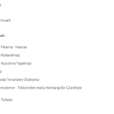
t
muarlı
r
tı :
Yıkama - Hassas
ı Kullanılmaz
 Kurutma Yapılmaz
z
sıda Tersinden Ütüleyiniz
izleme - Trikloretilen Hariç Herhangi Bir Çözeltiyle
Türkiye