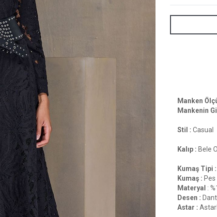
Manken Ölçül
Mankenin Gi
Stil :
Casual
Kalıp :
Bele 
Kumaş Tipi :
Kumaş :
Pes
Materyal
: %
Desen :
Dant
Astar :
Astarl