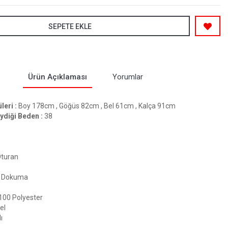
SEPETE EKLE
Ürün Açıklaması
Yorumlar
eri :
Boy 178cm , Göğüs 82cm , Bel 61cm , Kalça 91cm
ydiği Beden :
38
Oturan
Dokuma
100 Polyester
el
ı