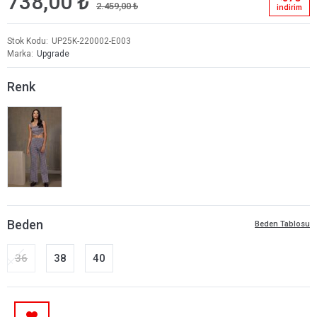
738,00 ₺
2.459,00 ₺
i̇ndi̇ri̇m
Stok Kodu
UP25K-220002-E003
Marka
Upgrade
Renk
Beden
Beden Tablosu
36
38
40