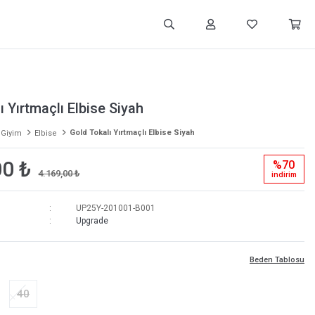
ı Yırtmaçlı Elbise Siyah
Gold Tokalı Yırtmaçlı Elbise Siyah
 Giyim
Elbise
00 ₺
%70
4.169,00 ₺
i̇ndi̇ri̇m
UP25Y-201001-B001
Upgrade
Beden Tablosu
40