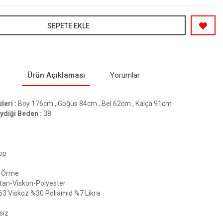
SEPETE EKLE
Ürün Açıklaması
Yorumlar
eri :
Boy 176cm , Göğüs 84cm , Bel 62cm , Kalça 91cm
ydiği Beden :
38
op
Örme
tan-Viskon-Polyester
63 Viskoz %30 Poliamid %7 Likra
sız