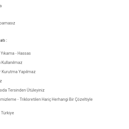
a
pamasız
tı :
Yıkama - Hassas
ı Kullanılmaz
 Kurutma Yapılmaz
z
sıda Tersinden Ütüleyiniz
izleme - Trikloretilen Hariç Herhangi Bir Çözeltiyle
Türkiye