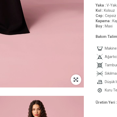
Yaka :
V-Yak
Kol :
Kolsuz
Cep :
Cepsiz
Kapama :
Ka
Boy :
Maxi
Bakım Talima
Makine 
Ağartıc
Tambur
Sıkılma
Düşük I
Kuru Tem
Üretim Yeri :