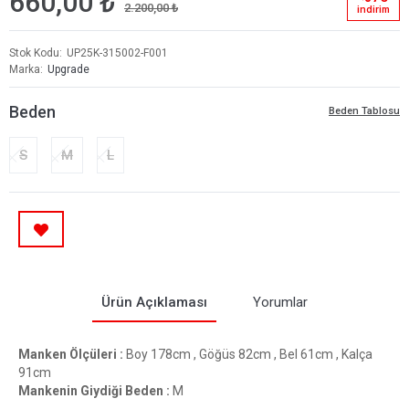
660,00 ₺
2.200,00 ₺
i̇ndi̇ri̇m
Stok Kodu
UP25K-315002-F001
Marka
Upgrade
Beden
Beden Tablosu
S
M
L
Ürün Açıklaması
Yorumlar
Manken Ölçüleri :
Boy 178cm , Göğüs 82cm , Bel 61cm , Kalça
91cm
Mankenin Giydiği Beden :
M