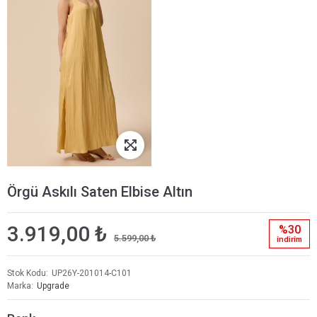
Örgü Askılı Saten Elbise Altın
3.919,00 ₺
%30
5.599,00 ₺
i̇ndi̇ri̇m
Stok Kodu
UP26Y-201014-C101
Marka
Upgrade