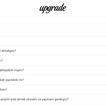
at etmeliyim?
ır?
ekleyebilir miyim?
eti yapılabilir mi?
lirim?
i siparişimi iptal etmek istesem ne yapmam gerekiyor?