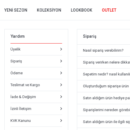
YENI SEZON
KOLEKSIYON
LOOKBOOK
OUTLET
Yardım
Sipariş
Üyelik
Nasıl sipariş verebilirim?
Sipariş
Sipariş verirken nelere dikk
Ödeme
Sepetim nedir? nasıl kullanıl
Teslimat ve Kargo
Oluşturduğum siparişe ürün 
İade & Değişim
Satın aldığım ürün hediye pak
İzinli İletişim
Siparişlerimi nereden görebi
KVK Kanunu
Satın aldığım ürün ile ilgil