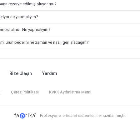
bana rezerve edilmiş oluyor mu?
veriyor ne yapmalıyım?
mesi alındı. Ne yapmalıyım?
im, ürün bedelini ne zaman ve nasıl geri alacağım?
Bize Ulaşın
Yardım
ı
Çerez Politikası
KVKK Aydınlatma Metni
Profesyonel
e-ticaret
sistemleri ile hazırlanmıştır.