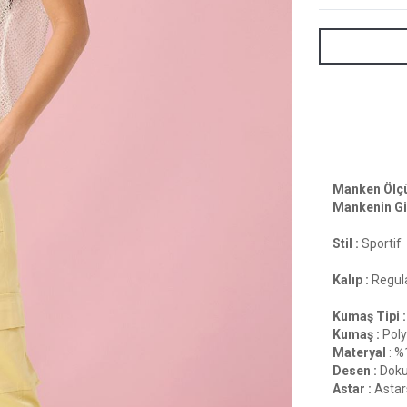
Manken Ölçül
Mankenin Gi
Stil :
Sportif
Kalıp :
Regula
Kumaş Tipi :
Kumaş :
Poly
Materyal
: %
Desen :
Doku
Astar :
Astar