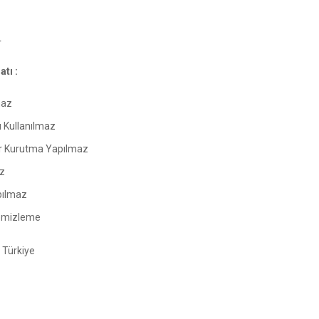
r
tı :
maz
ı Kullanılmaz
 Kurutma Yapılmaz
z
pılmaz
emizleme
Türkiye