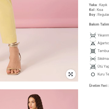
Yaka :
Kayık
Kol :
Kısa
Boy :
Regula
Bakım Talima
Yıkan
Ağartıc
Tambur
Sıkılma
Ütü Ya
Kuru T
Üretim Yeri :