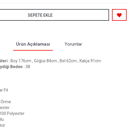
SEPETE EKLE
Ürün Açıklaması
Yorumlar
eri :
Boy 176cm , Göğüs 84cm , Bel 62cm , Kalça 91cm
ydiği Beden :
38
r Fit
Örme
ester
100 Polyester
lu
sız