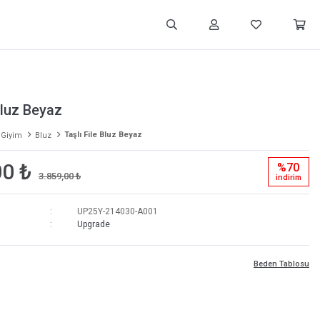
Bluz Beyaz
Taşlı File Bluz Beyaz
 Giyim
Bluz
00 ₺
%70
3.859,00 ₺
i̇ndi̇ri̇m
UP25Y-214030-A001
Upgrade
Beden Tablosu