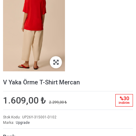
V Yaka Örme T-Shirt Mercan
1.609,00 ₺
%30
2.299,00 ₺
i̇ndi̇ri̇m
Stok Kodu
UP26Y-315001-D102
Marka
Upgrade