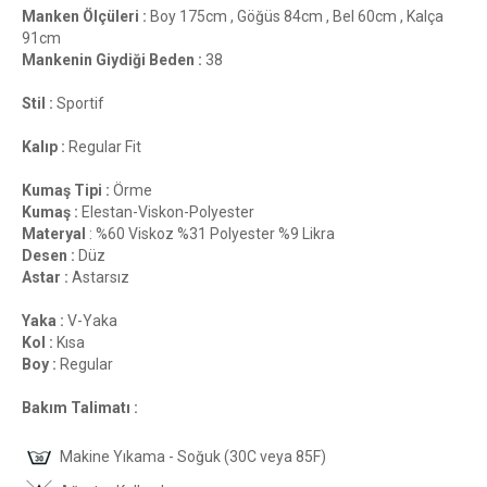
Manken Ölçüleri :
Boy 175cm , Göğüs 84cm , Bel 60cm , Kalça
91cm
Mankenin Giydiği Beden :
38
Stil :
Sportif
Kalıp :
Regular Fit
Kumaş Tipi :
Örme
Kumaş :
Elestan-Viskon-Polyester
Materyal
: %60 Viskoz %31 Polyester %9 Likra
Desen :
Düz
Astar :
Astarsız
Yaka :
V-Yaka
Kol :
Kısa
Boy :
Regular
Bakım Talimatı :
Makine Yıkama - Soğuk (30C veya 85F)