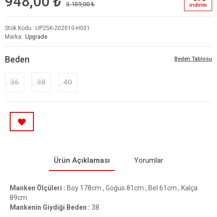
948,00 ₺
3.159,00 ₺
i̇ndi̇ri̇m
Stok Kodu
UP25K-202010-H001
Marka
Upgrade
Beden
Beden Tablosu
36
38
40
Ürün Açıklaması
Yorumlar
Manken Ölçüleri :
Boy 178cm , Göğüs 81cm , Bel 61cm , Kalça
89cm
Mankenin Giydiği Beden :
38