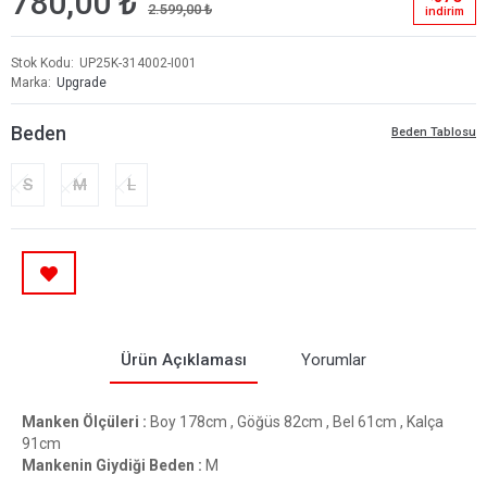
780,00 ₺
2.599,00 ₺
i̇ndi̇ri̇m
Stok Kodu
UP25K-314002-I001
Marka
Upgrade
Beden
Beden Tablosu
S
M
L
Ürün Açıklaması
Yorumlar
Manken Ölçüleri :
Boy 178cm , Göğüs 82cm , Bel 61cm , Kalça
91cm
Mankenin Giydiği Beden :
M