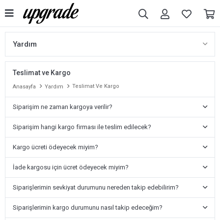
Yardım
Üyelik
Teslimat ve Kargo
Sipariş
Teslimat Ve Kargo
Anasayfa
Yardım
Ödeme
Siparişim ne zaman kargoya verilir?
Teslimat ve Kargo
Siparişim hangi kargo firması ile teslim edilecek?
İade & Değişim
Kargo ücreti ödeyecek miyim?
İzinli İletişim
İade kargosu için ücret ödeyecek miyim?
KVK Kanunu
Siparişlerimin sevkiyat durumunu nereden takip edebilirim?
Belgeler
Siparişlerimin kargo durumunu nasıl takip edeceğim?