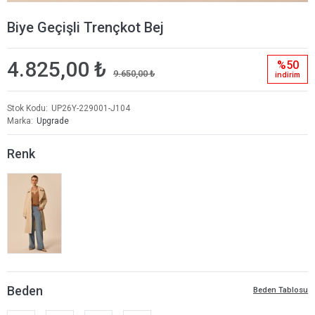
Biye Geçişli Trençkot Bej
4.825,00 ₺
%50
9.650,00 ₺
i̇ndi̇ri̇m
Stok Kodu
UP26Y-229001-J104
Marka
Upgrade
Renk
Beden
Beden Tablosu