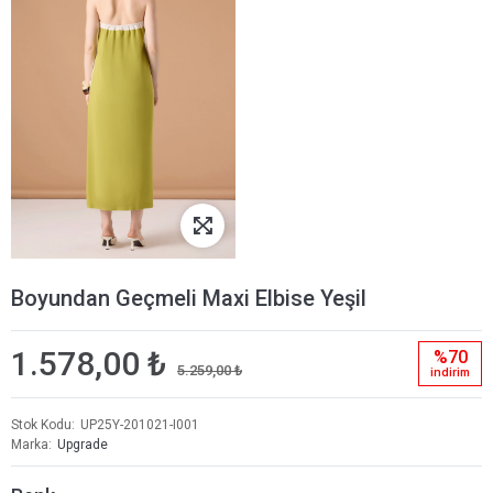
Boyundan Geçmeli Maxi Elbise Yeşil
1.578,00 ₺
%70
5.259,00 ₺
i̇ndi̇ri̇m
Stok Kodu
UP25Y-201021-I001
Marka
Upgrade