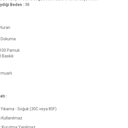
ydiği Beden :
38
Oturan
Dokuma
l
100 Pamuk
l Baskılı
muarlı
tı :
Yıkama - Soğuk (30C veya 85F)
ı Kullanılmaz
 Kurutma Yapılmaz