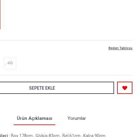
Beden Tablosu
40
SEPETE EKLE
Ürün Açıklaması
Yorumlar
eri :
Boy 178cm , Göğüs 83cm , Bel 61cm , Kalça 90cm