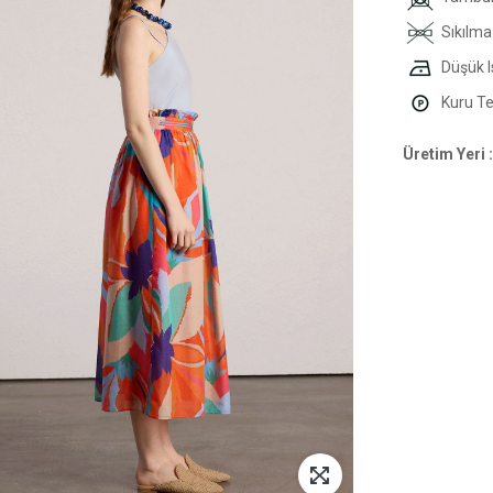
Sıkılma
Düşük I
Kuru Tem
Üretim Yeri :