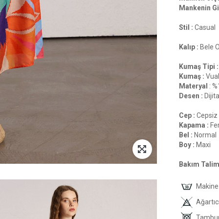
Mankenin Gi
Stil :
Casual
Kalıp :
Bele 
Kumaş Tipi :
Kumaş :
Vua
Materyal
: %
Desen :
Dijita
Cep :
Cepsiz
Kapama :
Fer
Bel :
Normal
Boy :
Maxi
Bakım Talima
Makine 
Ağartıc
Tambur