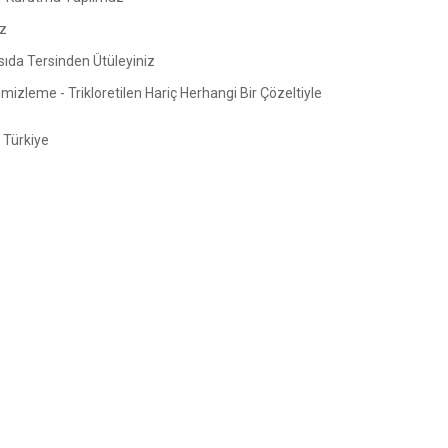
z
sıda Tersinden Ütüleyiniz
izleme - Trikloretilen Hariç Herhangi Bir Çözeltiyle
Türkiye