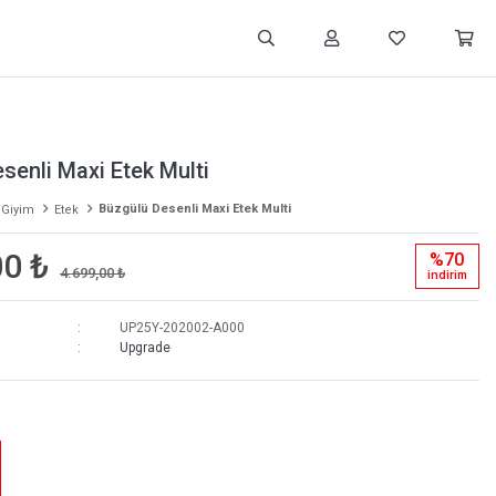
senli Maxi Etek Multi
Büzgülü Desenli Maxi Etek Multi
 Giyim
Etek
00 ₺
%70
4.699,00 ₺
i̇ndi̇ri̇m
UP25Y-202002-A000
Upgrade