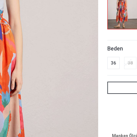
Beden
36
38
Manken Ölçül