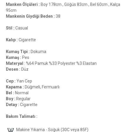
Manken Ölçüleri :
Boy 178cm , Göğüs 83cm , Bel 60cm , Kalça
95cm
Mankenin Giydiği Beden :
38
Stil :
Casual
Kalıp :
Cigarette
Kumaş Tipi :
Dokuma
Kumaş :
Pes
Materyal
: %64 Pamuk %33 Polyester %3 Elastan
Desen :
Düz
Cep :
Yan Cep
Kapama :
Düğmeli, Fermuarlı
Bel :
Normal
Boy :
Regular
Detay :
Cigarette
Bakım Talimatı :
Makine Yıkama - Soğuk (30C veya 85F)