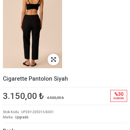
Cigarette Pantolon Siyah
3.150,00 ₺
%30
4.500,00 ₺
i̇ndi̇ri̇m
Stok Kodu
UP26Y-205015-B001
Marka
Upgrade