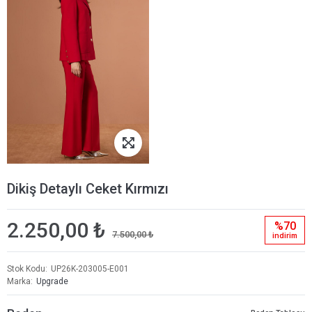
Dikiş Detaylı Ceket Kırmızı
2.250,00 ₺
%70
7.500,00 ₺
i̇ndi̇ri̇m
Stok Kodu
UP26K-203005-E001
Marka
Upgrade