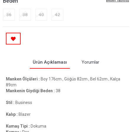
Beden
Beden Tablosu
36
38
40
42
Ürün Açıklaması
Yorumlar
Manken Ölçüleri :
Boy 176cm , Göğüs 82cm , Bel 62cm , Kalça
89cm
Mankenin Giydiği Beden :
38
Stil :
Business
Kalıp :
Blazer
Kumaş Tipi :
Dokuma