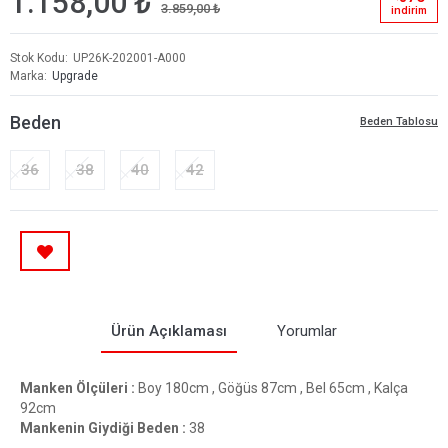
1.158,00 ₺
3.859,00 ₺
i̇ndi̇ri̇m
Stok Kodu
UP26K-202001-A000
Marka
Upgrade
Beden
Beden Tablosu
36
38
40
42
Ürün Açıklaması
Yorumlar
Manken Ölçüleri :
Boy 180cm , Göğüs 87cm , Bel 65cm , Kalça
92cm
Mankenin Giydiği Beden :
38