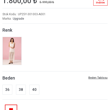
1.800,00 ₺
5.999,00 ₺
i̇ndi̇ri̇m
Stok Kodu
UP25Y-301003-A001
Marka
Upgrade
Renk
Beden
Beden Tablosu
36
38
40