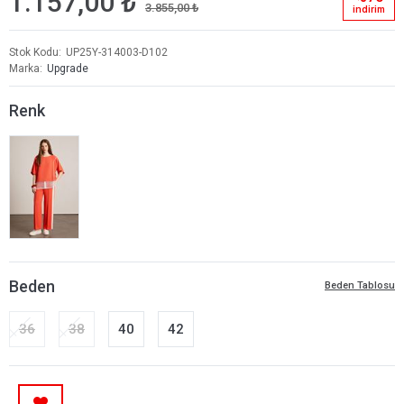
1.157,00 ₺
3.855,00 ₺
i̇ndi̇ri̇m
Stok Kodu
UP25Y-314003-D102
Marka
Upgrade
Renk
Beden
Beden Tablosu
36
38
40
42