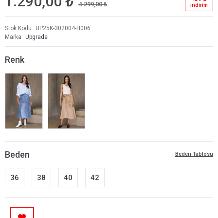
1.290,00 ₺
4.299,00 ₺
i̇ndi̇ri̇m
Stok Kodu
UP25K-302004-H006
Marka
Upgrade
Renk
Beden
Beden Tablosu
36
38
40
42