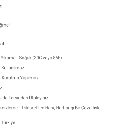
t
ğmeli
tı :
Yıkama - Soğuk (30C veya 85F)
ı Kullanılmaz
 Kurutma Yapılmaz
z
sıda Tersinden Ütüleyiniz
izleme - Trikloretilen Hariç Herhangi Bir Çözeltiyle
Türkiye