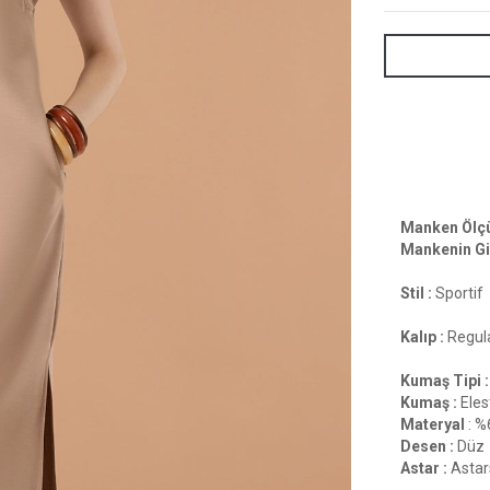
Manken Ölçül
Mankenin Gi
Stil :
Sportif
Kalıp :
Regula
Kumaş Tipi :
Kumaş :
Eles
Materyal
: %
Desen :
Düz
Astar :
Astar