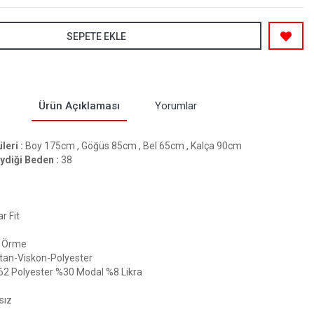
SEPETE EKLE
Ürün Açıklaması
Yorumlar
eri :
Boy 175cm , Göğüs 85cm , Bel 65cm , Kalça 90cm
ydiği Beden :
38
r Fit
Örme
tan-Viskon-Polyester
62 Polyester %30 Modal %8 Likra
sız