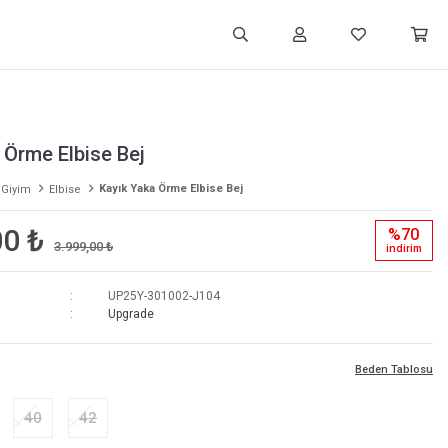
 Örme Elbise Bej
Kayık Yaka Örme Elbise Bej
 Giyim
Elbise
00 ₺
%70
3.999,00 ₺
i̇ndi̇ri̇m
UP25Y-301002-J104
Upgrade
Beden Tablosu
40
42