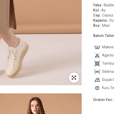
Yaka :
Bisikle
Kol :
Ay
Cep :
Cepsiz
Kapama :
Dü
Boy :
Maxi
Bakım Talima
Makine 
Ağartıc
Tambur
Sıkılma
Düşük I
Kuru Tem
Üretim Yeri :