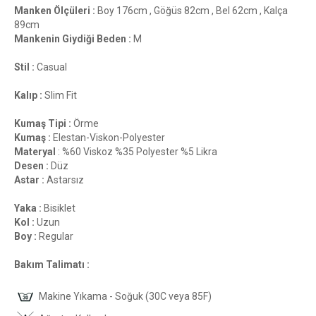
Manken Ölçüleri :
Boy 176cm , Göğüs 82cm , Bel 62cm , Kalça
89cm
Mankenin Giydiği Beden :
M
Stil :
Casual
Kalıp :
Slim Fit
Kumaş Tipi :
Örme
Kumaş :
Elestan-Viskon-Polyester
Materyal
: %60 Viskoz %35 Polyester %5 Likra
Desen :
Düz
Astar :
Astarsız
Yaka :
Bisiklet
Kol :
Uzun
Boy :
Regular
Bakım Talimatı :
Makine Yıkama - Soğuk (30C veya 85F)