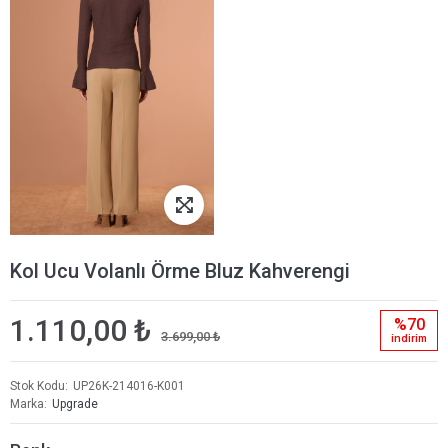
Kol Ucu Volanlı Örme Bluz Kahverengi
1.110,00 ₺
%70
3.699,00 ₺
i̇ndi̇ri̇m
Stok Kodu
UP26K-214016-K001
Marka
Upgrade