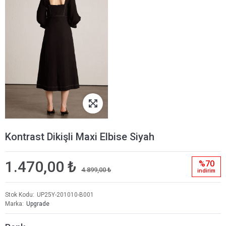
Kontrast Dikişli Maxi Elbise Siyah
1.470,00 ₺
%70
4.899,00 ₺
i̇ndi̇ri̇m
Stok Kodu
UP25Y-201010-B001
Marka
Upgrade