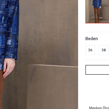
Beden
36
38
Manken Ölçül