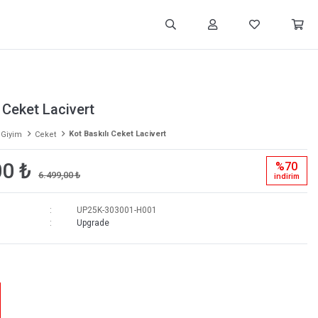
ı Ceket Lacivert
Kot Baskılı Ceket Lacivert
 Giyim
Ceket
00 ₺
%70
6.499,00 ₺
i̇ndi̇ri̇m
UP25K-303001-H001
Upgrade