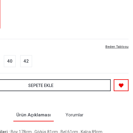
Beden Tablosu
40
42
SEPETE EKLE
Ürün Açıklaması
Yorumlar
eri :
Boy 178cm , Göğüs 81cm , Bel 61cm , Kalça 89cm