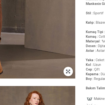
Mankenin Gi
Stil :
Sportif
Kalıp :
Blaze
Kumaş Tipi :
Kumaş :
Cot
Materyal
: %
Desen :
Dijita
Astar :
Astarl
Yaka :
Ceket
Kol :
Uzun
Cep :
Çift
Kapama :
Dü
Boy :
Regula
Bakım Talima
Makine 