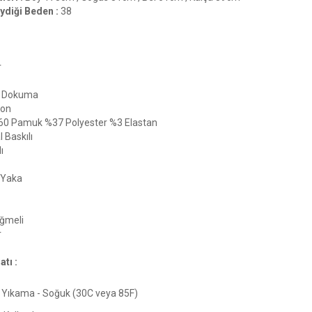
ydiği Beden :
38
r
Dokuma
ton
60 Pamuk %37 Polyester %3 Elastan
l Baskılı
ı
 Yaka
ğmeli
r
tı :
Yıkama - Soğuk (30C veya 85F)