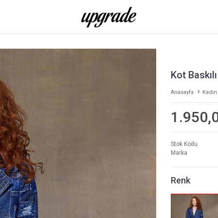
Kot Baskıl
Anasayfa
Kadın
1.950,
Stok Kodu
Marka
Renk