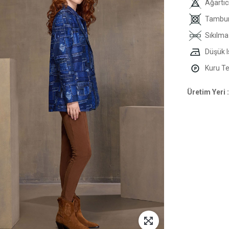
Ağartıc
Tambur
Sıkılma
Düşük I
Kuru Tem
Üretim Yeri :