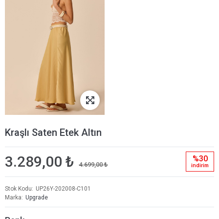
Kraşlı Saten Etek Altın
3.289,00 ₺
%30
4.699,00 ₺
i̇ndi̇ri̇m
Stok Kodu
UP26Y-202008-C101
Marka
Upgrade