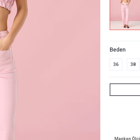
Beden
36
38
Manken Ölçül