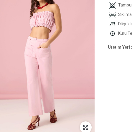
Tambur
Sıkılma
Düşük I
Kuru Tem
Üretim Yeri :