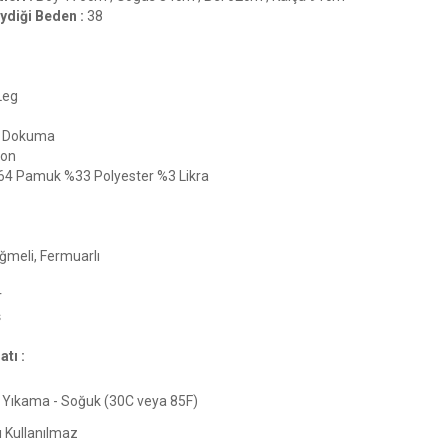
ydiği Beden :
38
Leg
Dokuma
ton
64 Pamuk %33 Polyester %3 Likra
meli, Fermuarlı
r
ş
tı :
Yıkama - Soğuk (30C veya 85F)
ı Kullanılmaz