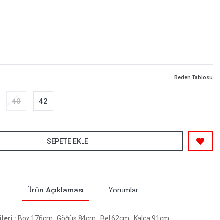
Beden Tablosu
40
42
SEPETE EKLE
Ürün Açıklaması
Yorumlar
eri :
Boy 176cm , Göğüs 84cm , Bel 62cm , Kalça 91cm