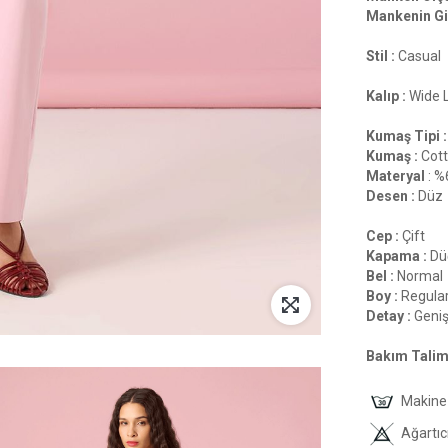
Mankenin Gi
Stil :
Casual
Kalıp :
Wide 
Kumaş Tipi :
Kumaş :
Cot
Materyal
: %
Desen :
Düz
Cep :
Çift
Kapama :
Düğ
Bel :
Normal
Boy :
Regula
Detay :
Geni
Bakım Talima
Makine 
Ağartıc