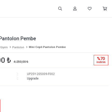
 Pantolon Pembe
Mini Cepli Pantolon Pembe
 Giyim
Pantolon
00 ₺
%70
4.250,00 ₺
i̇ndi̇ri̇m
UP25Y-205009-F002
Upgrade