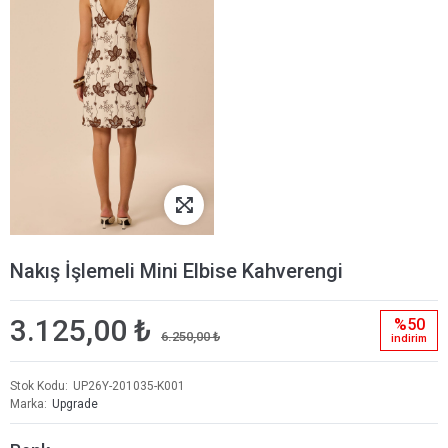
Nakış İşlemeli Mini Elbise Kahverengi
3.125,00 ₺
%50
6.250,00 ₺
i̇ndi̇ri̇m
Stok Kodu
UP26Y-201035-K001
Marka
Upgrade