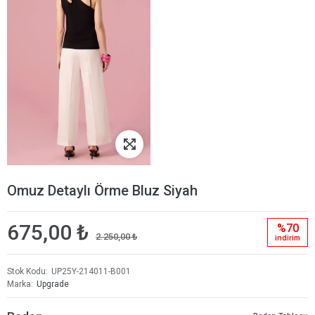
Omuz Detaylı Örme Bluz Siyah
675,00 ₺
%70
2.250,00 ₺
i̇ndi̇ri̇m
Stok Kodu
UP25Y-214011-B001
Marka
Upgrade