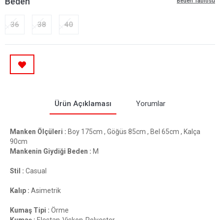
Beden
Beden Tablosu
36
38
40
Ürün Açıklaması
Yorumlar
Manken Ölçüleri :
Boy 175cm , Göğüs 85cm , Bel 65cm , Kalça
90cm
Mankenin Giydiği Beden :
M
Stil :
Casual
Kalıp :
Asimetrik
Kumaş Tipi :
Örme