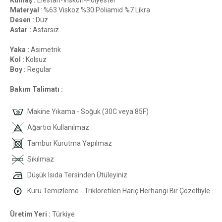
Kumaş :
Elestan-Viskon-Polyester
Materyal
: %63 Viskoz %30 Poliamid %7 Likra
Desen :
Düz
Astar :
Astarsız
Yaka :
Asimetrik
Kol :
Kolsuz
Boy :
Regular
Bakım Talimatı :
Makine Yıkama - Soğuk (30C veya 85F)
Ağartıcı Kullanılmaz
Tambur Kurutma Yapılmaz
Sıkılmaz
Düşük Isıda Tersinden Ütüleyiniz
Kuru Temizleme - Trikloretilen Hariç Herhangi Bir Çözeltiyle
Üretim Yeri :
Türkiye