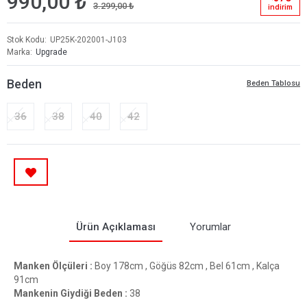
990,00 ₺
3.299,00 ₺
i̇ndi̇ri̇m
Stok Kodu
UP25K-202001-J103
Marka
Upgrade
Beden
Beden Tablosu
36
38
40
42
Ürün Açıklaması
Yorumlar
Manken Ölçüleri :
Boy 178cm , Göğüs 82cm , Bel 61cm , Kalça
91cm
Mankenin Giydiği Beden :
38