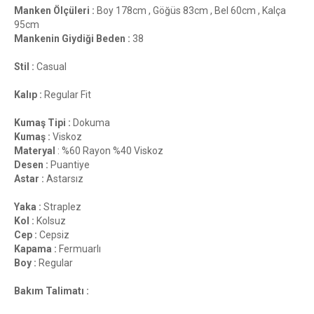
Manken Ölçüleri :
Boy 178cm , Göğüs 83cm , Bel 60cm , Kalça
95cm
Mankenin Giydiği Beden :
38
Stil :
Casual
Kalıp :
Regular Fit
Kumaş Tipi :
Dokuma
Kumaş :
Viskoz
Materyal
: %60 Rayon %40 Viskoz
Desen :
Puantiye
Astar :
Astarsız
Yaka :
Straplez
Kol :
Kolsuz
Cep :
Cepsiz
Kapama :
Fermuarlı
Boy :
Regular
Bakım Talimatı :