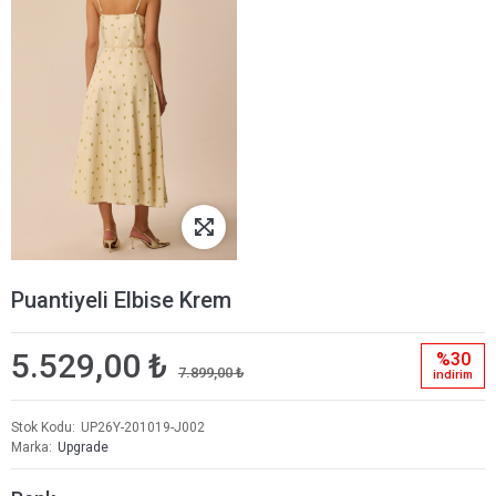
Puantiyeli Elbise Krem
5.529,00 ₺
%30
7.899,00 ₺
i̇ndi̇ri̇m
Stok Kodu
UP26Y-201019-J002
Marka
Upgrade