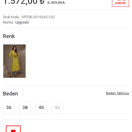
1.572,00 ₺
5.239,00 ₺
i̇ndi̇ri̇m
Stok Kodu
UP25K-201004-C102
Marka
Upgrade
Renk
Beden
Beden Tablosu
36
38
40
42