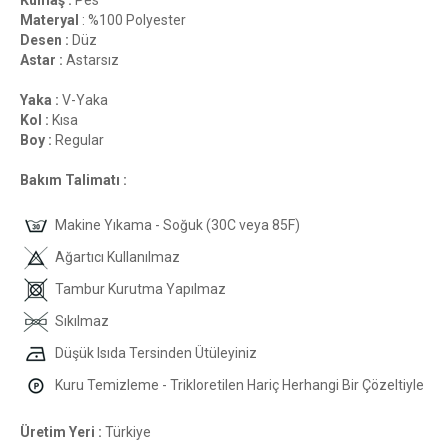
Kumaş :
Pes
Materyal
: %100 Polyester
Desen :
Düz
Astar :
Astarsız
Yaka :
V-Yaka
Kol :
Kısa
Boy :
Regular
Bakım Talimatı :
Makine Yıkama - Soğuk (30C veya 85F)
Ağartıcı Kullanılmaz
Tambur Kurutma Yapılmaz
Sıkılmaz
Düşük Isıda Tersinden Ütüleyiniz
Kuru Temizleme - Trikloretilen Hariç Herhangi Bir Çözeltiyle
Üretim Yeri :
Türkiye