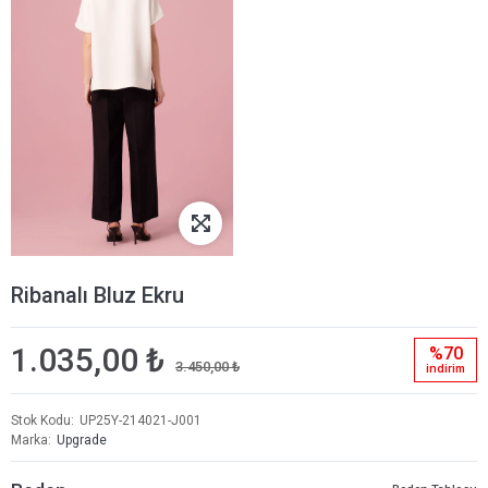
Ribanalı Bluz Ekru
1.035,00 ₺
%70
3.450,00 ₺
i̇ndi̇ri̇m
Stok Kodu
UP25Y-214021-J001
Marka
Upgrade