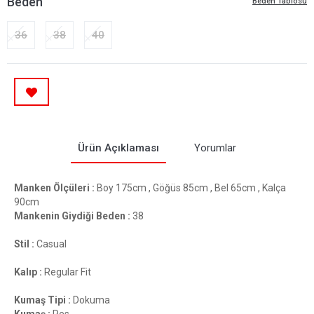
Beden
Beden Tablosu
36
38
40
Ürün Açıklaması
Yorumlar
Manken Ölçüleri :
Boy 175cm , Göğüs 85cm , Bel 65cm , Kalça
90cm
Mankenin Giydiği Beden :
38
Stil :
Casual
Kalıp :
Regular Fit
Kumaş Tipi :
Dokuma