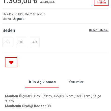
1.305,00 ₺
4.349,00 ₺
i̇ndi̇ri̇m
Stok Kodu
UP25K-201002-B001
Marka
Upgrade
Beden
Beden Tablosu
36
38
40
Ürün Açıklaması
Yorumlar
Manken Ölçüleri :
Boy 178cm , Göğüs 82cm , Bel 61cm , Kalça
91cm
Mankenin Giydiği Beden :
38