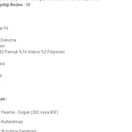
ydiği Beden :
38
r Fit
Dokuma
ton
82 Pamuk %16 Viskoz %2 Polyester
sız
a
r
tı :
Yıkama - Soğuk (30C veya 85F)
ı Kullanılmaz
 Kurutma Yapılmaz