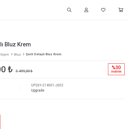
ylı Bluz Krem
Şerit Detaylı Bluz Krem
 Giyim
Bluz
00 ₺
%30
3.499,00 ₺
i̇ndi̇ri̇m
UP26Y-214001-J002
Upgrade