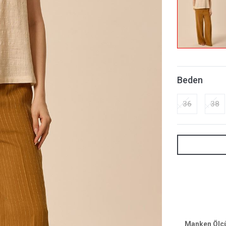
Beden
36
38
Manken Ölçül