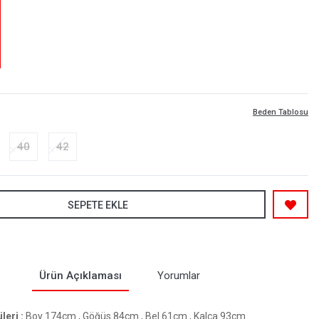
Beden Tablosu
40
42
SEPETE EKLE
Ürün Açıklaması
Yorumlar
eri :
Boy 174cm , Göğüs 84cm , Bel 61cm , Kalça 93cm