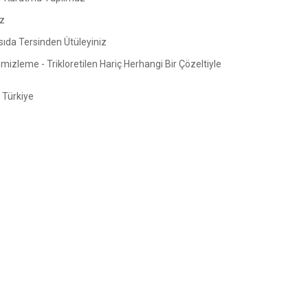
z
sıda Tersinden Ütüleyiniz
izleme - Trikloretilen Hariç Herhangi Bir Çözeltiyle
Türkiye