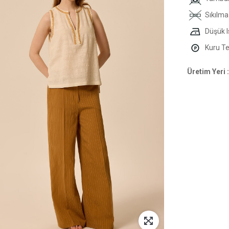
Sıkılma
Düşük I
Kuru Tem
Üretim Yeri :