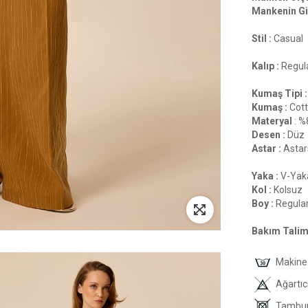
Mankenin Gi
Stil :
Casual
Kalıp :
Regula
Kumaş Tipi :
Kumaş :
Cot
Materyal
: %
Desen :
Düz
Astar :
Astar
Yaka :
V-Yak
Kol :
Kolsuz
Boy :
Regula
Bakım Talima
Makine 
Ağartıc
Tambur