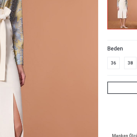
Beden
36
38
Manken Ölçül