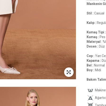
Mankenin Gi
Stil :
Casual
Kalıp :
Regula
Kumaş Tipi :
Kumaş :
Pes
Materyal
: %
Desen :
Düz
Cep :
Yan Ce
Kapama :
Düğ
Bel :
Normal
Boy :
Midi
Bakım Talima
Makine 
Ağartıc
Tambur