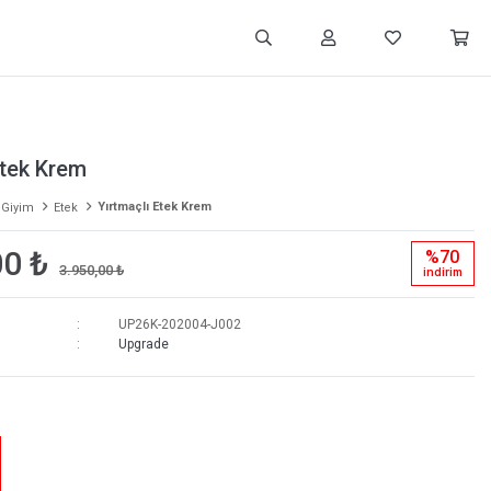
Etek Krem
Yırtmaçlı Etek Krem
 Giyim
Etek
00 ₺
%70
3.950,00 ₺
i̇ndi̇ri̇m
UP26K-202004-J002
Upgrade