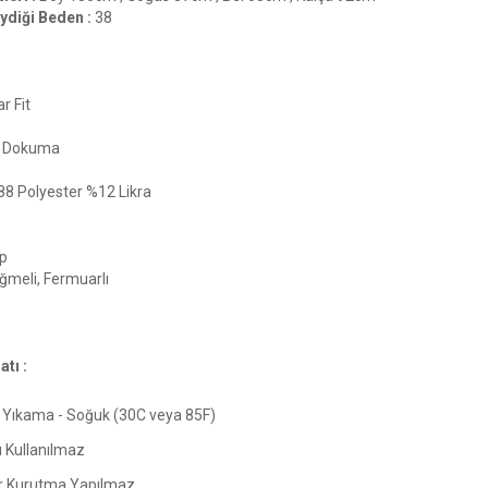
ydiği Beden :
38
r Fit
Dokuma
88 Polyester %12 Likra
p
meli, Fermuarlı
tı :
Yıkama - Soğuk (30C veya 85F)
ı Kullanılmaz
 Kurutma Yapılmaz