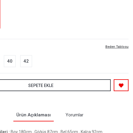
Beden Tablosu
40
42
SEPETE EKLE
Ürün Açıklaması
Yorumlar
eri :
Boy 180cm , Göğüs 87cm , Bel 65cm , Kalça 92cm