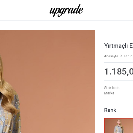
Yırtmaçlı 
Anasayfa
Kadın
1.185,
Stok Kodu
Marka
Renk