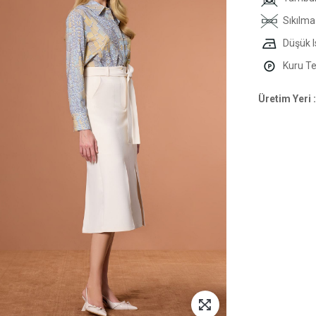
Sıkılma
Düşük I
Kuru Tem
Üretim Yeri :