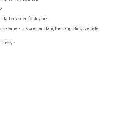
z
sıda Tersinden Ütüleyiniz
izleme - Trikloretilen Hariç Herhangi Bir Çözeltiyle
Türkiye