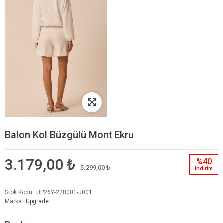
Balon Kol Büzgülü Mont Ekru
3.179,00 ₺
%40
5.299,00 ₺
i̇ndi̇ri̇m
Stok Kodu
UP26Y-228001-J001
Marka
Upgrade