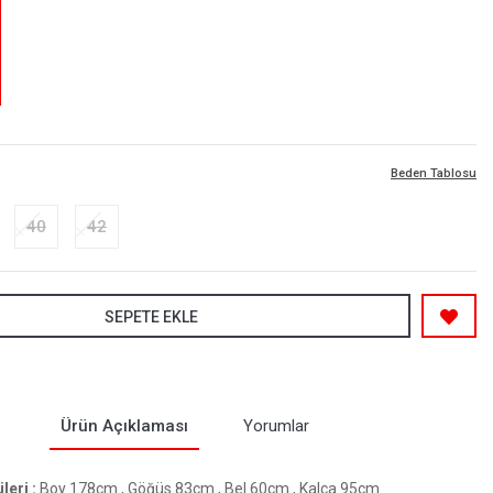
Beden Tablosu
40
42
SEPETE EKLE
Ürün Açıklaması
Yorumlar
eri :
Boy 178cm , Göğüs 83cm , Bel 60cm , Kalça 95cm