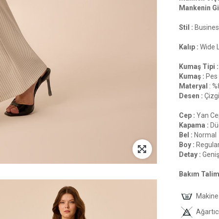
Mankenin Gi
Stil :
Busines
Kalıp :
Wide 
Kumaş Tipi :
Kumaş :
Pes
Materyal
: %
Desen :
Çizgi
Cep :
Yan Ce
Kapama :
Düğ
Bel :
Normal
Boy :
Regula
Detay :
Geni
Bakım Talima
Makine 
Ağartıc