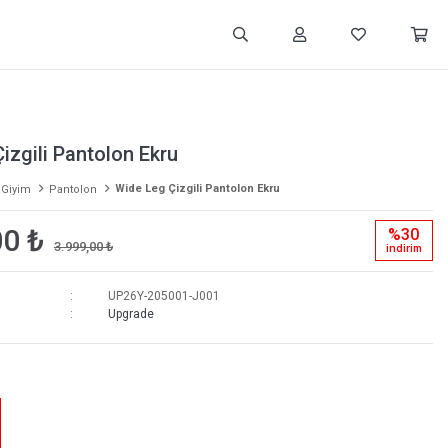
izgili Pantolon Ekru
Wide Leg Çizgili Pantolon Ekru
 Giyim
Pantolon
00 ₺
%30
3.999,00 ₺
i̇ndi̇ri̇m
UP26Y-205001-J001
Upgrade