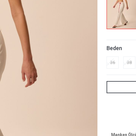
Beden
36
38
Manken Ölçül