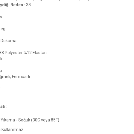
ydiği Beden :
38
s
Leg
Dokuma
88 Polyester %12 Elastan
li
p
meli, Fermuarlı
r
ş
tı :
Yıkama - Soğuk (30C veya 85F)
ı Kullanılmaz