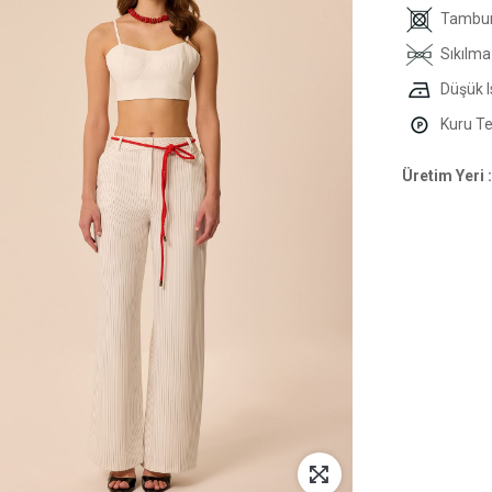
Tambur
Sıkılma
Düşük I
Kuru Tem
Üretim Yeri :