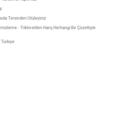
z
sıda Tersinden Ütüleyiniz
izleme - Trikloretilen Hariç Herhangi Bir Çözeltiyle
Türkiye