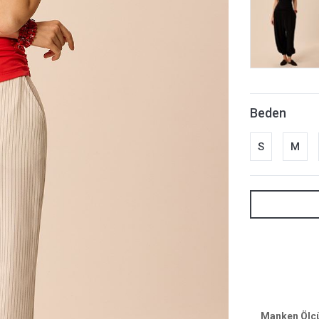
Beden
S
M
Manken Ölçül