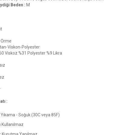
ydiği Beden :
M
it
Örme
tan-Viskon-Polyester
60 Viskoz %31 Polyester %9 Likra
sız
ez
r
tı :
Yıkama - Soğuk (30C veya 85F)
ı Kullanılmaz
 Kurutma Yapılmaz