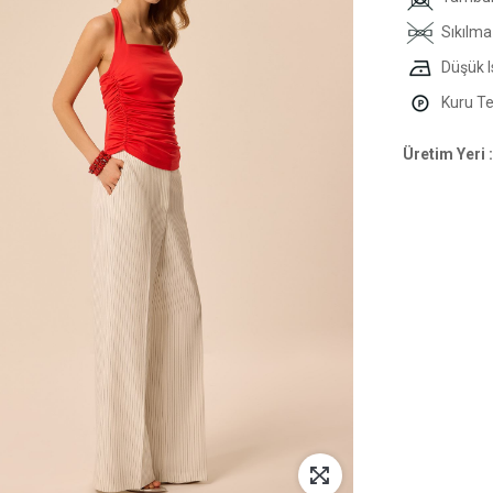
Sıkılma
Düşük I
Kuru Tem
Üretim Yeri :