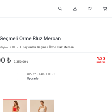
Geçmeli Örme Bluz Mercan
Boyundan Geçmeli Örme Bluz Mercan
 Giyim
Bluz
00 ₺
%30
2.350,00 ₺
i̇ndi̇ri̇m
UP26Y-314001-D102
Upgrade