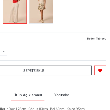
Beden Tablosu
L
SEPETE EKLE
Ürün Açıklaması
Yorumlar
eri :
Boy 178cm , Göğüs 83cm , Bel 60cm , Kalça 95cm