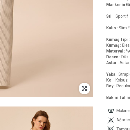
Mankenin Gi
Stil :
Sportif
Kalıp :
Slim F
Kumaş Tipi :
Kumaş :
Eles
Materyal
: %
Desen :
Düz
Astar :
Astar
Yaka :
Strapl
Kol :
Kolsuz
Boy :
Regula
Bakım Talima
Makine 
Ağartıc
Tambur