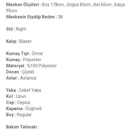
Manken Ölçüleri :
Boy 178cm , Göğüs 83cm , Bel 60cm , Kalça
95cm
Mankenin Giydiği Beden :
38
Stil :
Night
Kalıp :
Blazer
Kumaş Tipi :
Örme
Kumaş :
Polyester
Materyal
: %100 Polyester
Desen :
Çiçekli
Astar :
Astarsız
Yaka :
Ceket Yaka
Kol :
Uzun
Cep :
Cepsiz
Kapama :
Düğmeli
Boy :
Regular
Bakım Talimatı :