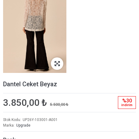
Dantel Ceket Beyaz
3.850,00 ₺
%30
5.500,00 ₺
i̇ndi̇ri̇m
Stok Kodu
UP26Y-103001-A001
Marka
Upgrade