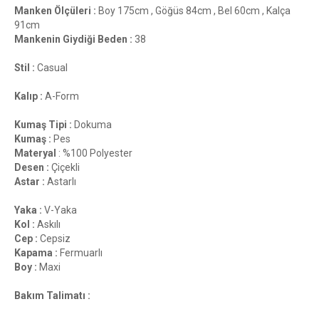
Manken Ölçüleri :
Boy 175cm , Göğüs 84cm , Bel 60cm , Kalça
91cm
Mankenin Giydiği Beden :
38
Stil :
Casual
Kalıp :
A-Form
Kumaş Tipi :
Dokuma
Kumaş :
Pes
Materyal
: %100 Polyester
Desen :
Çiçekli
Astar :
Astarlı
Yaka :
V-Yaka
Kol :
Askılı
Cep :
Cepsiz
Kapama :
Fermuarlı
Boy :
Maxi
Bakım Talimatı :