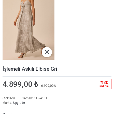
İşlemeli Askılı Elbise Gri
4.899,00 ₺
%30
6.999,00 ₺
i̇ndi̇ri̇m
Stok Kodu
UP26Y-101016-A101
Marka
Upgrade