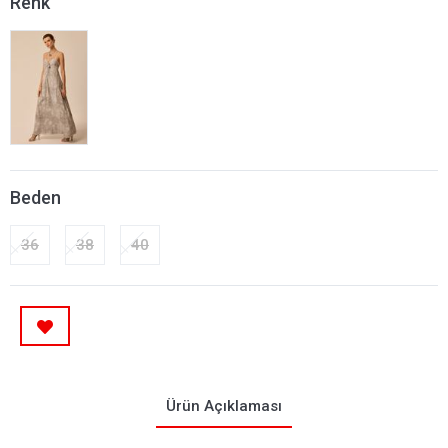
Renk
Beden
36
38
40
Ürün Açıklaması